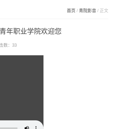
首页
/
青院影音
/ 正文
青年职业学院欢迎您
点击数：
33