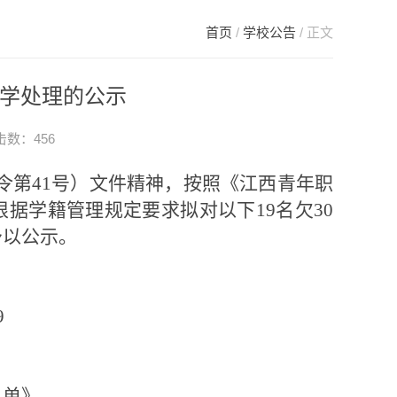
首页
/
学校公告
/ 正文
退学处理的公示
点击数：
456
令第41号）文件精神，按照《江西青年职
据学籍管理规定要求拟对以下19名欠30
予以公示。
9
名单》