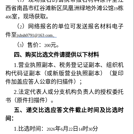
1
西省南昌市红谷滩新区凤凰洲绿地外滩公馆
栋
19
室，现场获取。
406
（
）网络报名的单位可发送报名材料电子
2
件至
jxhsh0791@163.com
。
（
）售价：
元。
3
200
四、购买比选文件请提供以下材料
1.
营业执照副本、税务登记证副本、组织机
构代码证副本（或新版营业执照副本）（复印
件加盖应答人公章的扫描件）；
2.
法定代表人或分支机构负责人的授权委托
书（原件扫描件）。
五、递交比选应答文件截止时间及比选时
间：
1.
比选时间：
年
月
日
时
分
2026
6
22
14
30