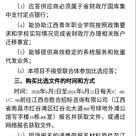
（
）应答供应商必须属于省财政厅国库集
3
中支付定点银行；
（
）能协助江西青年职业学院按照政策要
4
求和学校实际情况完成省财政厅办理相关账户
迁移事宜；
（
）能够提供高效稳定的系统服务和批量
5
代发业务；
（
）本项目不接受联合体参加比选应答；
6
三、购买比选文件的时间和方式
时间：
年
月
日至
年
月
日每天
：
2026
6
2
2026
6
12
9
00-
：
前往江西合胜合招标咨询有限公司（江西
17
00
省南昌市红谷滩区红谷北大道
号绿地外滩公
968
馆写字楼
栋
室）报名并获取文件，或通过
19
406
网络报名获取文件。
（
）现场报名的请携带报名材料原件至江