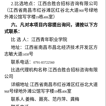
2.
比选地点：江西合胜合招标咨询有限公司
（江西省南昌市红谷滩区红谷北大道
号绿地
968
外滩公馆写字楼
栋
室）
19
406
六、凡对本项目内容提出询问，请按以下方
式联系：
比 选 人：江西青年职业学院
地
址：江西省南昌市昌北经济技术开发区方
志敏大道
号
1458
联系电话：
0791-83722560
比选代理机构名称
江西合胜合招标咨询有限
:
公司
详细地址
江西省南昌市红谷滩区红谷北大道
:
号绿地外滩公馆写字楼
栋
室
968
19
406
联系人
姜梅、聂亮、范丹萍、龚梅
: