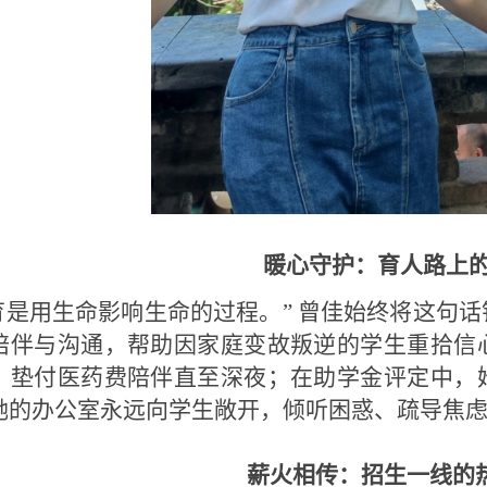
暖心守护：育人路上
育是用生命影响生命的过程。” 曾佳始终将这句
陪伴与沟通，帮助因家庭变故叛逆的学生重拾信
，垫付医药费陪伴直至深夜；在助学金评定中，
她的办公室永远向学生敞开，倾听困惑、疏导焦
薪火相传：招生一线的