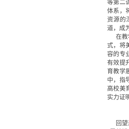
等第二
体系，
资源的
道，成
在教
式，将
容的专
有效提
育教学
中，指
高校美
实力证
回望