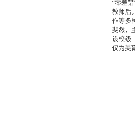
“零差
教师后
作等多
斐然，
设校级
仅为美