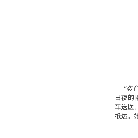
“教
日夜的
车送医
抵达。