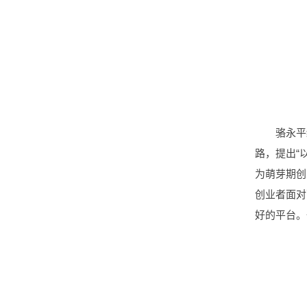
骆永平
路，提出“
为萌芽期创
创业者面对
好的平台。